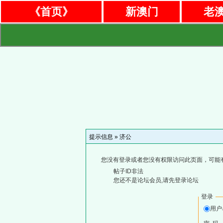
《首页》
新澳门
老
提示信息 »
济公
您没有登录或者您没有权限访问此页面，可能
帖子ID非法
您还不是论坛会员,请先登录论坛
登录
用