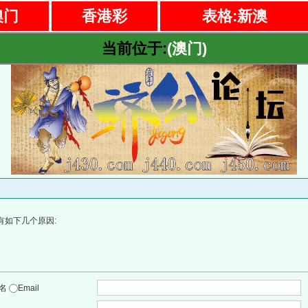
澳门
香港彩
表格:新澳
当前位于:
(澳门)
有如下几个原因:
户名
Email