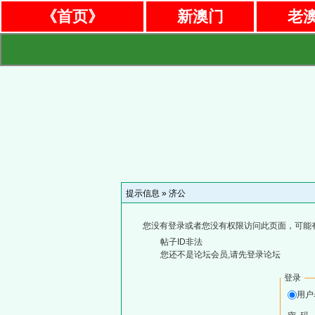
《首页》
新澳门
老
提示信息 »
济公
您没有登录或者您没有权限访问此页面，可能
帖子ID非法
您还不是论坛会员,请先登录论坛
登录
用