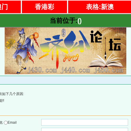
澳门
香港彩
表格:新澳
当前位于:
()
有如下几个原因:
!!
户名
Email