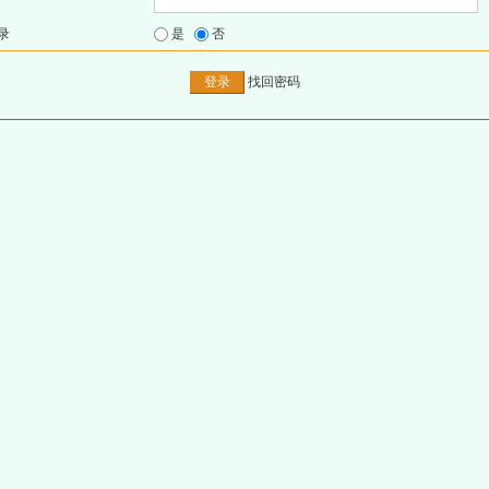
录
是
否
找回密码