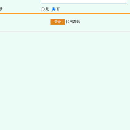
录
是
否
找回密码