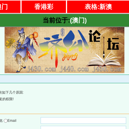
澳门
香港彩
表格:新澳
当前位于:
(澳门)
有如下几个原因:
复的权限!
户名
Email