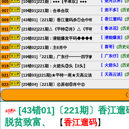
〖楚河汉界〗
(
005
[10错01]221期：●●●【半单双】●●●
〖差不多〗
(历
007
[09错01]221期：合单合双
〖香江遛码〗
(
009
[43错01]〔221期〕香江遛码杀①合中特，抓住机会、大胆
〖鲁冰花〗
(历
011
[21错02]221期△《平特②肖》△《平特②肖》△赚钱看效
〖潜能爆发〗
(
013
[10错02]221期：潜能爆发平码◆◆◆◆平码◆◆◆◆◆
〖喜哥〗
(历史
015
[10错02]221期：主6肖中
〖广东仔〗
(历
017
[09错01]「221期」广东仔━━━四字解平特一肖━━
〖火箭头〗
(历
019
[16错01]221期：火箭头③头【3头】
〖天高云淡〗
(
021
[12错03]{221期}★平特一尾★天高云淡▅▅▅▅自用料▅
023
[25错04]〔221期〕㊣原创⑥肖中㊣
《
[43错01]〔221期〕
脱贫致富、
香江遛码
【
】