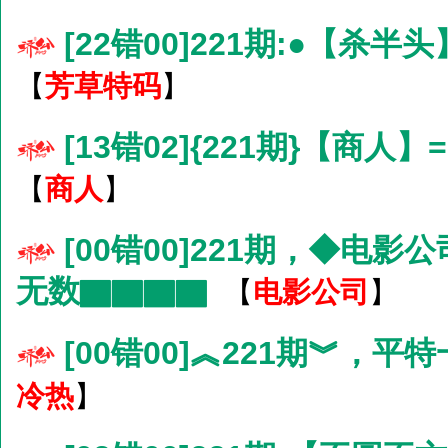
[22错00]221期:●【杀
芳草特码
【
】
[13错02]{221期}【商人
商人
【
】
[00错00]221期，◆
无数▇▇▇▇
电影公司
【
】
[00错00]︽221期︾，平特
冷热
】