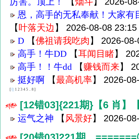
【
】
2026-08
厉害。顶上！
烟斗
恩，高手的无私奉献！大家有
【
】
2026-08-08 23:15
叶落天边
【
】
2026-08-
D
佛祖请我吃肉
【
】
202
高手！牛DD
耳闻目睹
【
】
2
高手！！牛dd
赚钱而来
【
】
2026-08-
挺好啊
最高机率
[
1
2
3
4
5
..
8
]
[12错03]{221期}【6 肖
【
】
2026-08-
运气之神
风景好
[20错03]221期，======