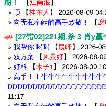
期！
江南浪
【
】
【
】
2026-08-09 04:
顶
桂东人
【
向无私奉献的高手致敬！
愿
[27错02]221期.杀 3 肖
【
】
2026-08
我帮你 喝喝
晨峰
【
】
2026-08-09
双方案
风景好
【
】
2026-08-09 10
好料
木子1
高手！！牛牛牛牛牛牛牛牛牛
DDDDDDDDDDDDDDDDDDD
11:17