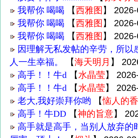
【
】
2026-
我帮你 喝喝
西雅图
【
】
2026-
我帮你 喝喝
西雅图
【
】
2026-
我帮你 喝喝
西雅图
因理解无私发帖的辛劳，所以
【
】
202
人一生幸福。
海天明月
【
】
2026
高手！！牛d
水晶莹
【
】
2026
高手！！牛d
水晶莹
【
老大,我好崇拜你哟
恼人的
【
】
202
高手！牛DD
神的旨意
高手就是高手，当别人放弃的时候