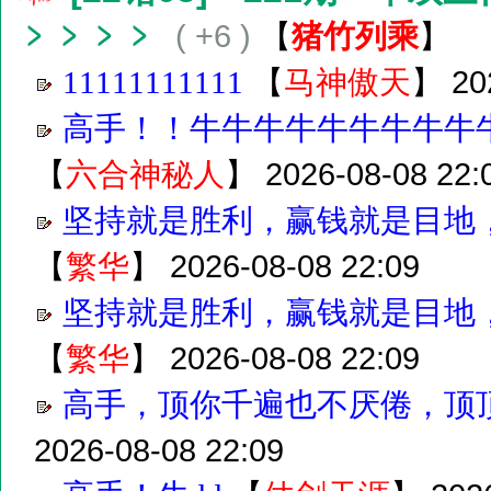
﹥﹥﹥﹥
( +6 )
猪竹列乘
【
】
【
】
20
11111111111
马神傲天
高手！！牛牛牛牛牛牛牛牛牛牛牛D
【
】
2026-08-08 22:
六合神秘人
坚持就是胜利，赢钱就是目地
【
】
2026-08-08 22:09
繁华
坚持就是胜利，赢钱就是目地
【
】
2026-08-08 22:09
繁华
高手，顶你千遍也不厌倦，顶
2026-08-08 22:09