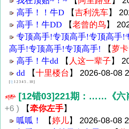
【
】
2
我在顶贴~！~
阿里路亚
【
】
20
高手！！牛D
吉利洗车
【
】
202
高手！牛DD
老曾的鸟
专顶高手!专顶高手!专顶高手!
【
高手!专顶高手!专顶高手!
萝卡
【
】
2
高手！牛dd
人这一辈子
【
】
2026-08-08 2
dd
十里楼台
[
1
2
3
4
5
..
10
]
[12错03]221期：……《六
+6 )
牵你左手
【
】
【
】
2026-08-08 2
呱呱！
婷儿