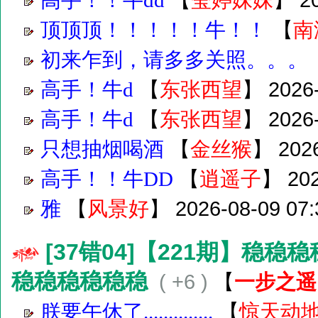
高手！！牛dd
莹婷妹妹
【
顶顶顶！！！！！牛！！
南
初来乍到，请多多关照。。。
【
】
2026
高手！牛d
东张西望
【
】
2026
高手！牛d
东张西望
【
】
202
只想抽烟喝酒
金丝猴
【
】
202
高手！！牛DD
逍遥子
【
】
2026-08-09 07:
雅
风景好
[37错04]【221期】
稳稳稳稳稳稳
( +6 )
一步之遥
【
【
朕要午休了..............
惊天动