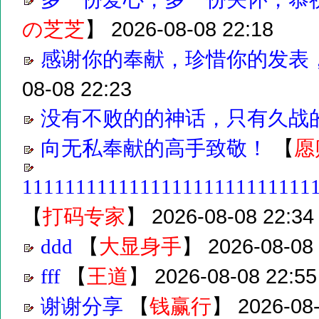
】
2026-08-08 22:18
の芝芝
感谢你的奉献，珍惜你的发表
08-08 22:23
没有不败的的神话，只有久战
【
向无私奉献的高手致敬！
愿
111111111111111111111111111
【
】
2026-08-08 22:34
打码专家
【
】
2026-08-08
ddd
大显身手
【
】
2026-08-08 22:55
fff
王道
【
】
2026-08-
谢谢分享
钱赢行