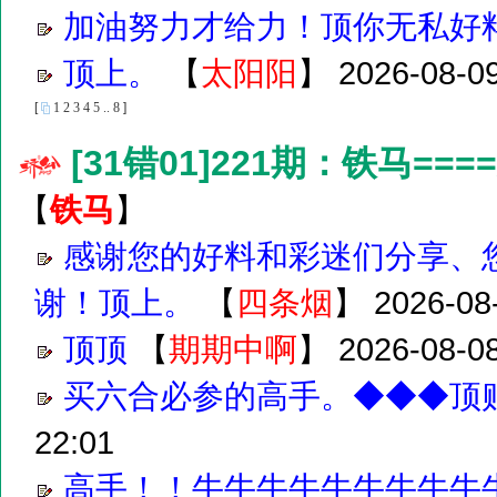
加油努力才给力！顶你无私好
【
】
2026-08-09
顶上。
太阳阳
[
1
2
3
4
5
..
8
]
[31错01]221期：铁马==
铁马
【
】
感谢您的好料和彩迷们分享、
【
】
2026-08
谢！顶上。
四条烟
【
】
2026-08-08
顶顶
期期中啊
买六合必参的高手。◆◆◆顶
22:01
高手！！牛牛牛牛牛牛牛牛牛