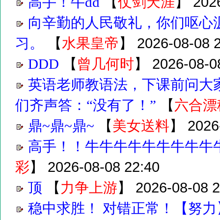
【
】
202
高手！牛dd
仗剑天涯
向辛勤的人民敬礼，你们呕心
【
】
2026-08-08 
习。
水果皇帝
【
】
2026-08-0
DDD
曾几何时
英语老师教语法，下课前问大
【
们齐声答：“没有了！”
六合漂
【
】
2026
鼎~鼎~鼎~
美女送料
高手！！牛牛牛牛牛牛牛牛牛牛牛ddd
】
2026-08-08 22:40
彩
【
】
2026-08-08 2
顶
力争上游
稳中求胜！ 对错正常！【努