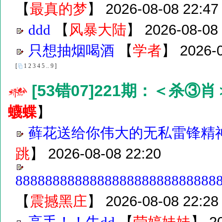
【
】
2026-08-08 22:47
最真的梦
【
】
2026-08-08
ddd
风暴大陆
【
】
2026-
只想抽烟喝酒
学者
[
1
2
3
4
5
..
9
]
[53错07]221期：＜杀
蠛蝶
】
藓花送给你伟大的无私雷锋精
】
2026-08-08 22:20
跳
888888888888888888888888888
【
】
2026-08-08 22:28
震撼黑庄
【
】
2