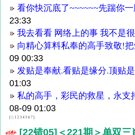
看你快沉底了~~~~~~先踹你一脚
23:33
我去看看 网络上的事 我不是很
向精心算料私奉的高手致敬!把
09 00:33
发贴是奉献.看贴是缘分.顶贴
01:03
私的高手，彩民的救星，永支
08-09 01:03
[
1
2
3
4
5
6
7
]
[22错05]＜221期＞