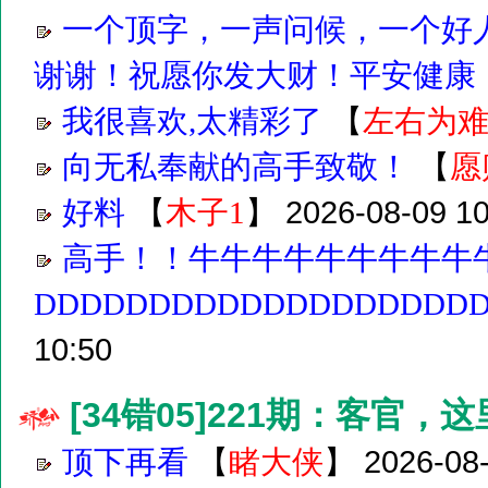
一个顶字，一声问候，一个好
谢谢！祝愿你发大财！平安健康
【
我很喜欢,太精彩了
左右为
【
向无私奉献的高手致敬！
愿
【
】
2026-08-09 10
好料
木子1
高手！！牛牛牛牛牛牛牛牛牛
DDDDDDDDDDDDDDDDDDD
10:50
[34错05]221期：客官，
【
】
2026-08-
顶下再看
睹大侠