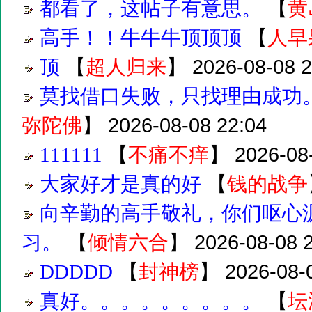
【
都看了，这帖子有意思。
黄
【
高手！！牛牛牛顶顶顶
人早
【
】
2026-08-08 2
顶
超人归来
莫找借口失败，只找理由成功。
】
2026-08-08 22:04
弥陀佛
【
】
2026-08
111111
不痛不痒
【
大家好才是真的好
钱的战争
向辛勤的高手敬礼，你们呕心
【
】
2026-08-08 
习。
倾情六合
【
】
2026-08-
DDDDD
封神榜
【
真好。。。。。。。。。
坛