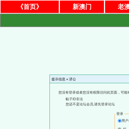
《首页》
新澳门
老
提示信息 »
济公
您没有登录或者您没有权限访问此页面，可能
帖子ID非法
您还不是论坛会员,请先登录论坛
登录
用