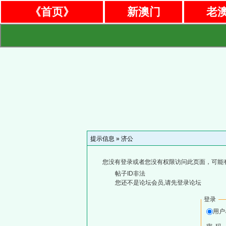
《首页》
新澳门
老
提示信息 »
济公
您没有登录或者您没有权限访问此页面，可能
帖子ID非法
您还不是论坛会员,请先登录论坛
登录
用