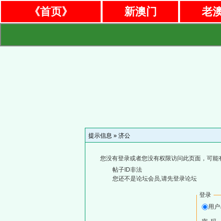
《首页》
新澳门
老
提示信息 »
济公
您没有登录或者您没有权限访问此页面，可能
帖子ID非法
您还不是论坛会员,请先登录论坛
登录
用