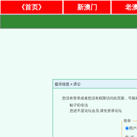
《首页》
新澳门
老
提示信息 »
济公
您没有登录或者您没有权限访问此页面，可能
帖子ID非法
您还不是论坛会员,请先登录论坛
登录
用