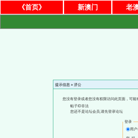
《首页》
新澳门
老
提示信息 »
济公
您没有登录或者您没有权限访问此页面，可能
帖子ID非法
您还不是论坛会员,请先登录论坛
登录
用