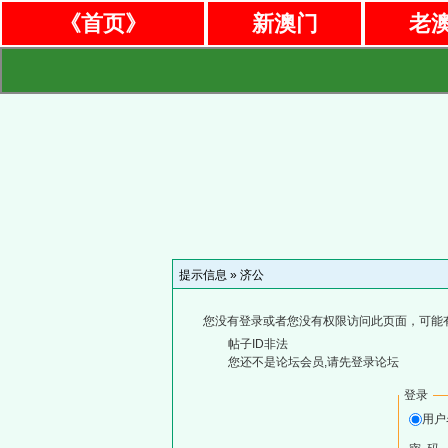
《首页》
新澳门
老
提示信息 »
济公
您没有登录或者您没有权限访问此页面，可能
帖子ID非法
您还不是论坛会员,请先登录论坛
登录
用