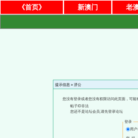
《首页》
新澳门
老
提示信息 »
济公
您没有登录或者您没有权限访问此页面，可能
帖子ID非法
您还不是论坛会员,请先登录论坛
登录
用