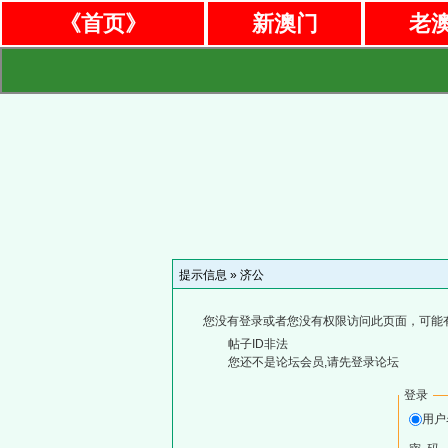
《首页》
新澳门
老
提示信息 »
济公
您没有登录或者您没有权限访问此页面，可能
帖子ID非法
您还不是论坛会员,请先登录论坛
登录
用