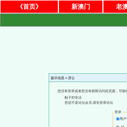
《首页》
新澳门
老
提示信息 »
济公
您没有登录或者您没有权限访问此页面，可能
帖子ID非法
您还不是论坛会员,请先登录论坛
登录
用