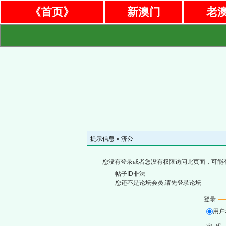
《首页》
新澳门
老
提示信息 »
济公
您没有登录或者您没有权限访问此页面，可能
帖子ID非法
您还不是论坛会员,请先登录论坛
登录
用