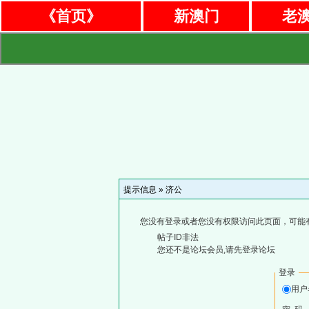
《首页》
新澳门
老
提示信息 »
济公
您没有登录或者您没有权限访问此页面，可能
帖子ID非法
您还不是论坛会员,请先登录论坛
登录
用