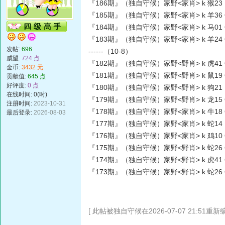
『186期』（独自守候）家野<家肖> k 猴23 
『185期』（独自守候）家野<家肖> k 羊36 
『184期』（独自守候）家野<家肖> k 马01 
『183期』（独自守候）家野<家肖> k 羊24 
发帖:
696
------（10-8）
威望:
724 点
『182期』（独自守候）家野<野肖> k 虎41 
金币:
3432 元
『181期』（独自守候）家野<野肖> k 鼠19 
贡献值:
645 点
好评度:
0 点
『180期』（独自守候）家野<野肖> k 狗21 
在线时间: 0(时)
『179期』（独自守候）家野<野肖> k 龙15 
注册时间:
2023-10-31
『178期』（独自守候）家野<家肖> k 牛18 
最后登录:
2026-08-03
『177期』（独自守候）家野<家肖> k 蛇14 
『176期』（独自守候）家野<家肖> k 鸡10 
『175期』（独自守候）家野<野肖> k 蛇26 
『174期』（独自守候）家野<野肖> k 虎41 
『173期』（独自守候）家野<野肖> k 蛇26 
[ 此帖被独自守候在2026-07-07 21:51重新编