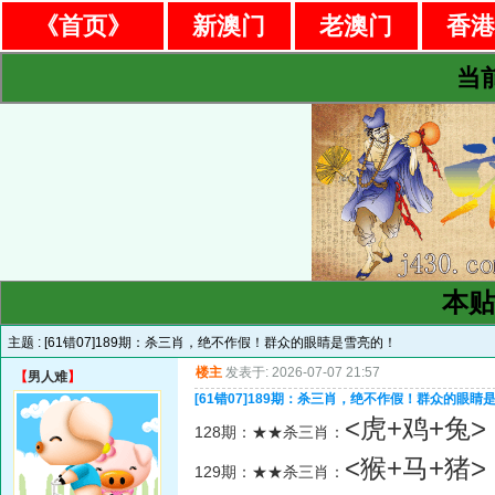
《首页》
新澳门
老澳门
香
当
本贴
主题 :
[61错07]189期：杀三肖，绝不作假！群众的眼睛是雪亮的！
楼主
发表于: 2026-07-07 21:57
【
男人难
】
[61错07]189期：杀三肖，绝不作假！群众的眼睛
<虎+鸡+兔>
128期：★★杀三肖：
<猴+马+猪>
129期：★★杀三肖：