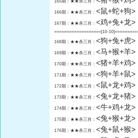
165期：★★杀三肖：
<鼠+蛇+狗>
166期：★★杀三肖：
<鸡+兔+龙>
167期：★★杀三肖：
===================[10-10]=========
<狗+兔+虎>
168期：★★杀三肖：
<马+猴+羊>
169期：★★杀三肖：
<猪+羊+鸡>
170期：★★杀三肖：
<狗+羊+鼠>
171期：★★杀三肖：
<鼠+龙+鸡>
172期：★★杀三肖：
<兔+龙+猪>
173期：★★杀三肖：
<牛+鸡+龙>
174期：★★杀三肖：
<兔+猴+龙>
175期：★★杀三肖：
<兔+鼠+猴>
176期：★★杀三肖：