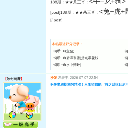
<牛+龙+狗>
188期：★★杀三肖：
<兔+虎+
[post]189期：★★杀三肖：
[/ post]
本帖最近评分记录：
铜币:+6(宝猪)
铜
铜币:+6(碧潭寒雪)赏点零花钱
铜
铜币:+6(水中漂叶)
铜
沙发
发表于: 2026-07-07 22:54
【
冰封剑魔
】
不奢求您期期的精准！只希望您能［持之以恒且尽