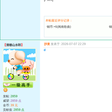
本帖最近评分记录：
铜币:+6(闽南歌曲)
铜
沙发
发表于: 2026-07-07 22:29
【
清都山水郎
】
d
发帖:
2859
威望:
2859 点
金币:
39 元
贡献值:
2859 点