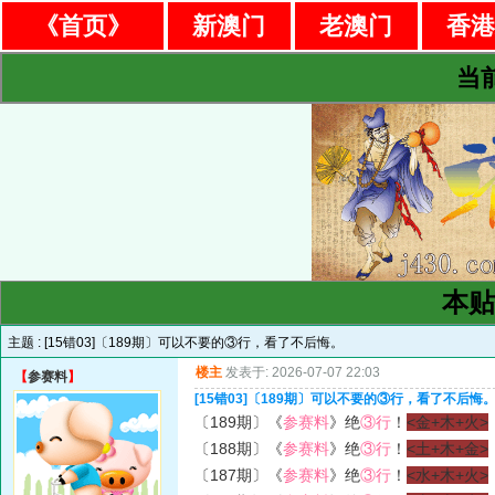
《首页》
新澳门
老澳门
香
当
本贴
主题 :
[15错03]〔189期〕可以不要的③行，看了不后悔。
楼主
发表于: 2026-07-07 22:03
【
参赛料
】
[15错03]〔189期〕可以不要的③行，看了不后悔
〔189期〕《
参赛料
》绝
③行
！
<金+木+火>
〔188期〕《
参赛料
》绝
③行
！
<土+木+金>
〔187期〕《
参赛料
》绝
③行
！
<水+木+火>