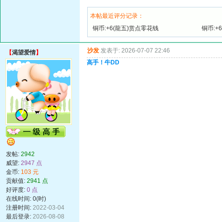
本帖最近评分记录：
铜币:+6(龍五)赏点零花钱
铜币:+
沙发
发表于: 2026-07-07 22:46
【
渴望爱情
】
高手！牛DD
发帖:
2942
威望:
2947 点
金币:
103 元
贡献值:
2941 点
好评度:
0 点
在线时间: 0(时)
注册时间:
2022-03-04
最后登录:
2026-08-08