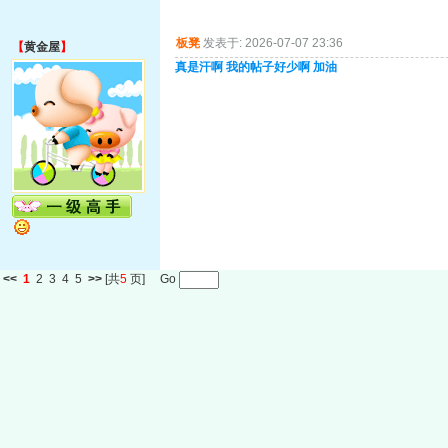
板凳
发表于: 2026-07-07 23:36
【
黄金屋
】
真是汗啊 我的帖子好少啊 加油
<<
1
2
3
4
5
>>
[共
5
页] Go