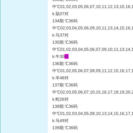
中℃01,02,03,05,06,07,10,11,12,13,15,16,
k:鼠07对
134期:℃36码
中℃02,03,04,05,06,09,10,11,13,14,15,16,
k:马37对
135期:℃36码
中℃01,02,03,04,05,06,07,09,10,11,13,14,
k:牛30
错
136期:℃36码
中℃01,02,05,06,07,08,09,11,12,15,16,17,
k:羊48对
137期:℃36码
中℃02,03,05,06,07,10,15,16,17,18,19,20,
k:蛇26对
138期:℃36码
中℃01,02,03,04,05,08,10,13,14,15,16,17,
k:马49对
139期:℃36码