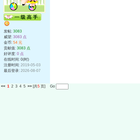
发帖:
3083
威望:
3083 点
金币:
54 元
贡献值:
3083 点
好评度:
0 点
在线时间: 0(时)
注册时间:
2019-05-03
最后登录:
2026-08-07
<<
1
2
3
4
5
>>
[共
5
页] Go