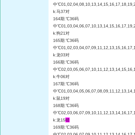
中℃01,02,04,08,10,13,14,15,16,17,18,19,
k:马37对
164期:℃36码
中℃01,03,04,06,07,10,13,14,15,16,17,19,
k:狗21对
165期:℃36码
中℃01,02,03,04,07,09,11,12,13,15,16,17,
k:龙03对
166期:℃36码
中℃02,03,05,06,07,10,11,12,13,14,15,16,
k:牛06对
167期:℃36码
中℃01,03,04,05,06,07,08,09,11,12,13,14,
k:鼠19对
168期:℃36码
中℃02,03,06,07,09,10,11,12,13,14,16,17,
k:龙15
错
169期:℃36码
中℃02,03,06,07,09,10,11,12,13,14,16,17,