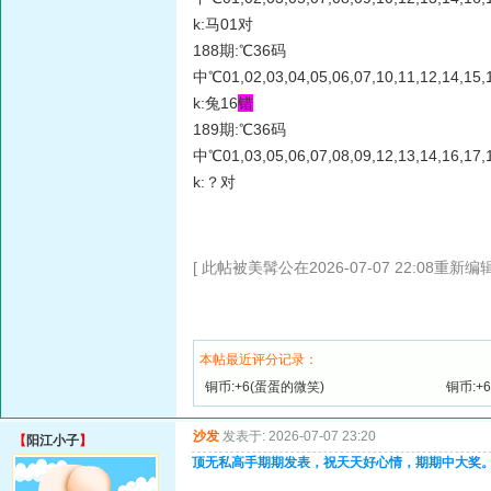
k:马01对
188期:℃36码
中℃01,02,03,04,05,06,07,10,11,12,14,15,
k:兔16
错
189期:℃36码
中℃01,03,05,06,07,08,09,12,13,14,16,17,
k:？对
[ 此帖被美髯公在2026-07-07 22:08重新编辑
本帖最近评分记录：
铜币:+6(蛋蛋的微笑)
铜币:+
沙发
发表于: 2026-07-07 23:20
【
阳江小子
】
顶无私高手期期发表，祝天天好心情，期期中大奖