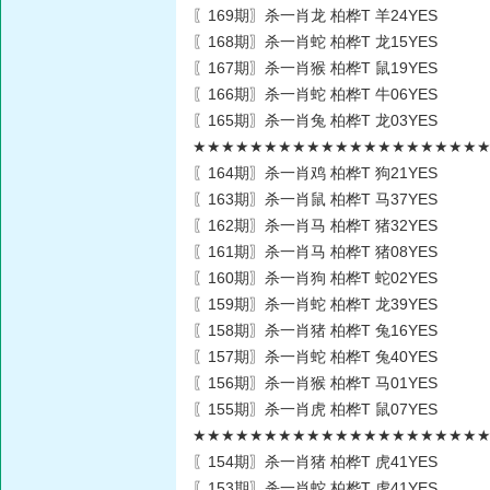
〖169期〗杀一肖龙 柏桦T 羊24YES
〖168期〗杀一肖蛇 柏桦T 龙15YES
〖167期〗杀一肖猴 柏桦T 鼠19YES
〖166期〗杀一肖蛇 柏桦T 牛06YES
〖165期〗杀一肖兔 柏桦T 龙03YES
★★★★★★★★★★★★★★★★★★★★★★
〖164期〗杀一肖鸡 柏桦T 狗21YES
〖163期〗杀一肖鼠 柏桦T 马37YES
〖162期〗杀一肖马 柏桦T 猪32YES
〖161期〗杀一肖马 柏桦T 猪08YES
〖160期〗杀一肖狗 柏桦T 蛇02YES
〖159期〗杀一肖蛇 柏桦T 龙39YES
〖158期〗杀一肖猪 柏桦T 兔16YES
〖157期〗杀一肖蛇 柏桦T 兔40YES
〖156期〗杀一肖猴 柏桦T 马01YES
〖155期〗杀一肖虎 柏桦T 鼠07YES
★★★★★★★★★★★★★★★★★★★★★★
〖154期〗杀一肖猪 柏桦T 虎41YES
〖153期〗杀一肖蛇 柏桦T 虎41YES