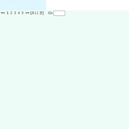
<<
1
2
3
4
5
>>
[共
11
页] Go