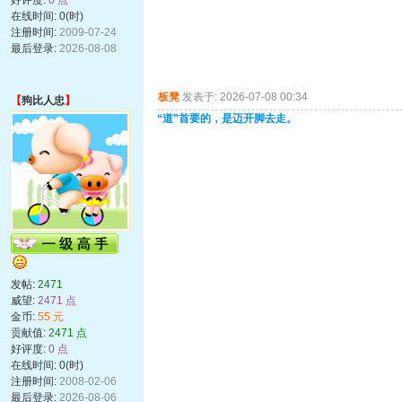
在线时间: 0(时)
注册时间:
2009-07-24
最后登录:
2026-08-08
板凳
发表于: 2026-07-08 00:34
【
狗比人忠
】
“道”首要的，是迈开脚去走。
发帖:
2471
威望:
2471 点
金币:
55 元
贡献值:
2471 点
好评度:
0 点
在线时间: 0(时)
注册时间:
2008-02-06
最后登录:
2026-08-06