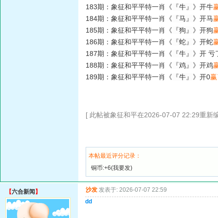
183期：象征和平平特一肖《
『牛』
》开牛
184期：象征和平平特一肖《
『马』
》开马
185期：象征和平平特一肖《
『狗』
》开狗
186期：象征和平平特一肖《
『蛇』
》开蛇
187期：象征和平平特一肖《
『牛』
》开 亏
188期：象征和平平特一肖《
『鸡』
》开鸡
189期：象征和平平特一肖《
『牛』
》开0
赢
[ 此帖被象征和平在2026-07-07 22:29重新编
本帖最近评分记录：
铜币:+6(我要发)
沙发
发表于: 2026-07-07 22:59
【
六合新闻
】
dd