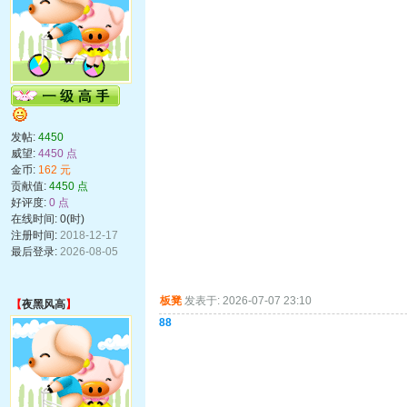
发帖:
4450
威望:
4450 点
金币:
162 元
贡献值:
4450 点
好评度:
0 点
在线时间: 0(时)
注册时间:
2018-12-17
最后登录:
2026-08-05
板凳
发表于: 2026-07-07 23:10
【
夜黑风高
】
88