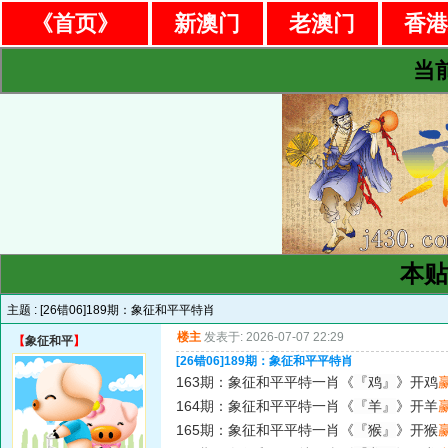
《首页》
新澳门
老澳门
香
当
本贴
主题 :
[26错06]189期：象征和平平特肖
楼主
发表于: 2026-07-07 22:29
【
象征和平
】
[26错06]189期：象征和平平特肖
163期：象征和平平特一肖《
『鸡』
》开鸡
164期：象征和平平特一肖《
『羊』
》开羊
165期：象征和平平特一肖《
『猴』
》开猴