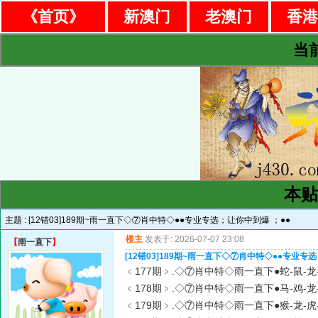
《首页》
新澳门
老澳门
香
当
本贴
主题 :
[12错03]189期~雨一直下◇⑦肖中特◇●●专业专选；让你中到爆 ；●●
楼主
发表于: 2026-07-07 23:08
【
雨一直下
】
[12错03]189期~雨一直下◇⑦肖中特◇●●专业专
﹤177期﹥.◇⑦肖中特◇雨一直下●蛇-鼠-龙-
﹤178期﹥.◇⑦肖中特◇雨一直下●马-鸡-龙-
﹤179期﹥.◇⑦肖中特◇雨一直下●猴-龙-虎-