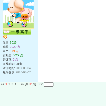
发帖:
3029
威望:
3029 点
金币:
179 元
贡献值:
3029 点
好评度:
0 点
在线时间: 0(时)
注册时间:
2007-03-04
最后登录:
2026-08-07
<<
1
2
3
4
5
>>
[共
12
页] Go