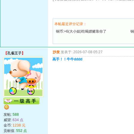
本帖最近评分记录：
铜币:+6(大小姐)吃喝嫖赌靠你了
铜
沙发
发表于: 2026-07-08 05:27
【
孔雀王子
】
高手！！牛牛dddd
发帖:
588
威望:
634 点
金币:
1238 元
贡献值:
552 点