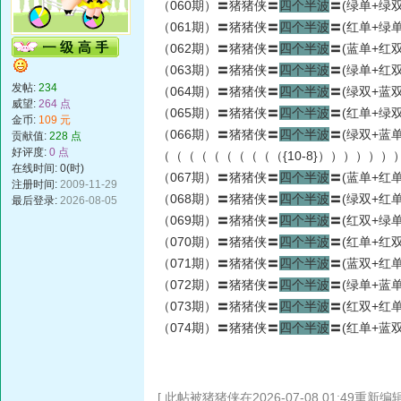
（060期）〓猪猪侠〓
四个半波
〓(绿单+绿
（061期）〓猪猪侠〓
四个半波
〓(红单+绿
（062期）〓猪猪侠〓
四个半波
〓(蓝单+红
（063期）〓猪猪侠〓
四个半波
〓(绿单+红
发帖:
234
（064期）〓猪猪侠〓
四个半波
〓(绿双+蓝
威望:
264 点
（065期）〓猪猪侠〓
四个半波
〓(红单+绿
金币:
109 元
（066期）〓猪猪侠〓
四个半波
〓(绿双+蓝
贡献值:
228 点
好评度:
0 点
（（（（（（（（（（{10-8}））））））
在线时间: 0(时)
（067期）〓猪猪侠〓
四个半波
〓(蓝单+红
注册时间:
2009-11-29
（068期）〓猪猪侠〓
四个半波
〓(绿双+红
最后登录:
2026-08-05
（069期）〓猪猪侠〓
四个半波
〓(红双+绿
（070期）〓猪猪侠〓
四个半波
〓(红单+红
（071期）〓猪猪侠〓
四个半波
〓(蓝双+红
（072期）〓猪猪侠〓
四个半波
〓(绿单+蓝
（073期）〓猪猪侠〓
四个半波
〓(红双+红
（074期）〓猪猪侠〓
四个半波
〓(红单+蓝
[ 此帖被猪猪侠在2026-07-08 01:49重新编辑