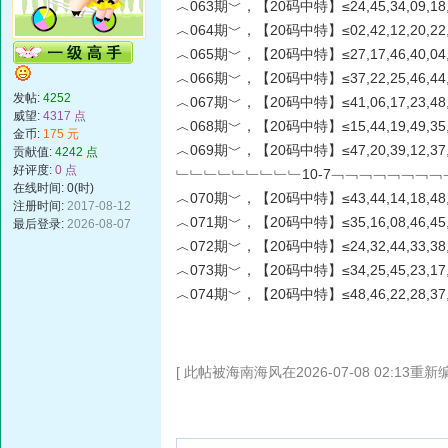
︿063期﹀，【20码中特】≤24,45,34,09,18,05,1
︿064期﹀，【20码中特】≤02,42,12,20,22,43,4
︿065期﹀，【20码中特】≤27,17,46,40,04,05,0
︿066期﹀，【20码中特】≤37,22,25,46,44,26,2
发帖:
4252
︿067期﹀，【20码中特】≤41,06,17,23,48,19,4
威望:
4317 点
︿068期﹀，【20码中特】≤15,44,19,49,35,39,2
金币:
175 元
︿069期﹀，【20码中特】≤47,20,39,12,37,21,4
贡献值:
4242 点
好评度:
0 点
﹂﹂﹂﹂﹂﹂﹂﹂﹂10-7﹁﹁﹁﹁﹁﹁﹁﹁
在线时间: 0(时)
︿070期﹀，【20码中特】≤43,44,14,18,48,42,0
注册时间:
2017-08-12
︿071期﹀，【20码中特】≤35,16,08,46,45,07,1
最后登录:
2026-08-07
︿072期﹀，【20码中特】≤24,32,44,33,38,19,4
︿073期﹀，【20码中特】≤34,25,45,23,17,40,1
︿074期﹀，【20码中特】≤48,46,22,28,37,02,2
[ 此帖被海南海风在2026-07-08 02:13重新编