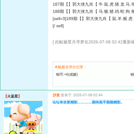
187期【】郭大侠九肖【 牛.鼠.虎.猪.龙.马.
188期【】郭大侠九肖【 马.猴.猪.鸡.蛇.狗.
[sell=3]189期【】郭大侠九肖【 鼠.羊.猴.虎
[/ sell]
[ 此帖被星月寻梦在2026-07-08 02:42重新编
本帖最近评分记录：
铜币:+6(戒赌)
铜
沙发
发表于: 2026-07-08 02:44
【
火蓝星
】
论坛有你更精彩…………期待高手期期精彩。