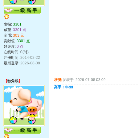
发帖:
3301
威望:
3301 点
金币:
303 元
贡献值:
3301 点
好评度:
0 点
在线时间: 0(时)
注册时间:
2014-02-22
最后登录:
2026-08-08
板凳
发表于: 2026-07-08 03:09
【
独角戏
】
高手！牛dd