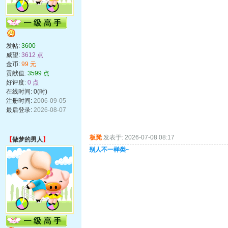
发帖:
3600
威望:
3612 点
金币:
99 元
贡献值:
3599 点
好评度:
0 点
在线时间: 0(时)
注册时间:
2006-09-05
最后登录:
2026-08-07
板凳
发表于: 2026-07-08 08:17
【
做梦的男人
】
别人不一样类~