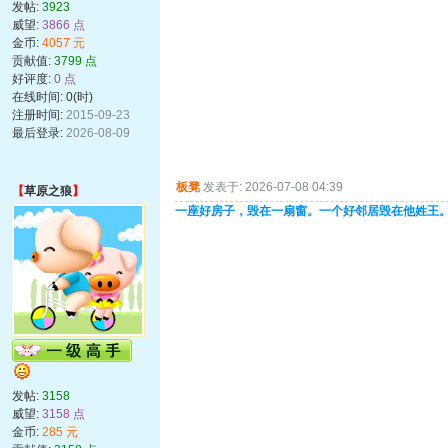
发帖:
3923
威望:
3866 点
金币:
4057 元
贡献值:
3799 点
好评度:
0 点
在线时间: 0(时)
注册时间:
2015-09-23
最后登录:
2026-08-09
板凳
发表于: 2026-07-08 04:39
【
草原之狼
】
一座好房子，毁在一扇窗。一个好邻居毁在他姓王
发帖:
3158
威望:
3158 点
金币:
285 元