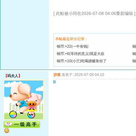
[ 此帖被小同在2026-07-08 04:06重新编辑 ]
本帖最近评分记录：
铜币:+22(一中有钱)
铜
铜币:+6(等待的意义)我是大款
铜
铜币:+10(小兰)吃喝嫖赌靠你了
铜
沙发
发表于: 2026-07-08 04:10
【
码夫人
】
D