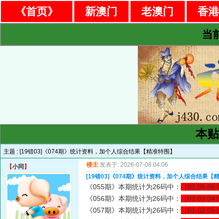
《首页》
新澳门
老澳门
香
当
本贴
主题 :
[19错03]《074期》统计资料，加个人综合结果【精准特围】
楼主
发表于: 2026-07-08 04:06
【
小同
】
[19错03]《074期》统计资料，加个人综合结果【
《055期》本期统计为26码中：
［03.05.06.0
《056期》本期统计为26码中：
［02.03.04.0
《057期》本期统计为26码中：
［01.02.05.0