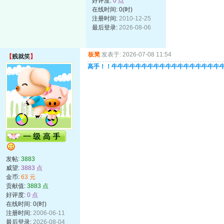
好评度:
0 点
在线时间: 0(时)
注册时间:
2010-12-25
最后登录:
2026-08-06
板凳
发表于: 2026-07-08 11:54
【
贱就笑
】
高手！！牛牛牛牛牛牛牛牛牛牛牛牛牛牛牛牛牛牛牛牛牛D
发帖:
3883
威望:
3883 点
金币:
63 元
贡献值:
3883 点
好评度:
0 点
在线时间: 0(时)
注册时间:
2006-06-11
最后登录:
2026-08-04