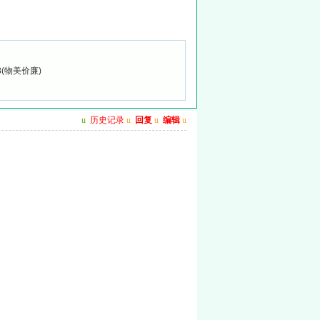
8(物美价廉)
u
历史记录
u
回复
u
编辑
u