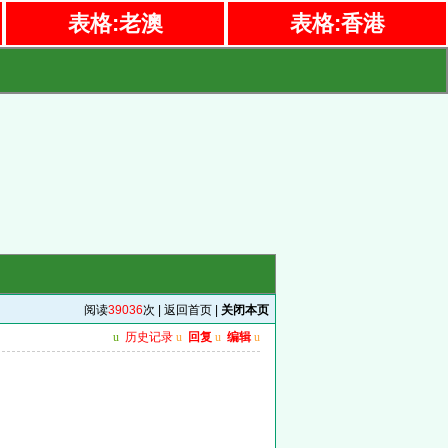
表格:老澳
表格:香港
阅读
39036
次 |
返回首页
|
关闭本页
u
历史记录
u
回复
u
编辑
u