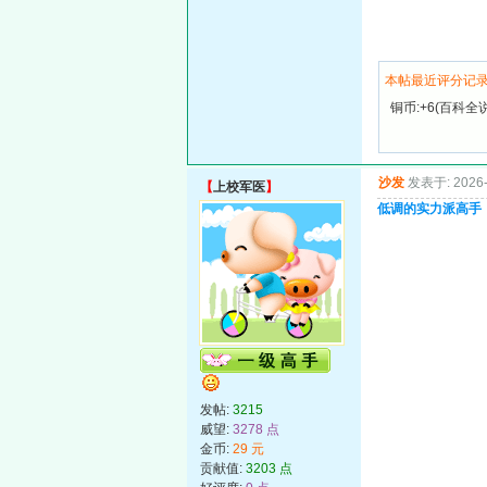
本帖最近评分记
铜币:+6(百科全说
沙发
发表于: 2026-
【
上校军医
】
低调的实力派高手
发帖:
3215
威望:
3278 点
金币:
29 元
贡献值:
3203 点