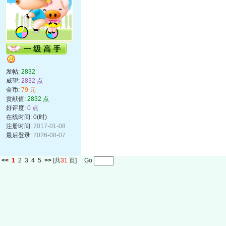
发帖:
2832
威望:
2832 点
金币:
79 元
贡献值:
2832 点
好评度:
0 点
在线时间: 0(时)
注册时间:
2017-01-08
最后登录:
2026-08-07
<<
1
2
3
4
5
>>
[共
31
页] Go