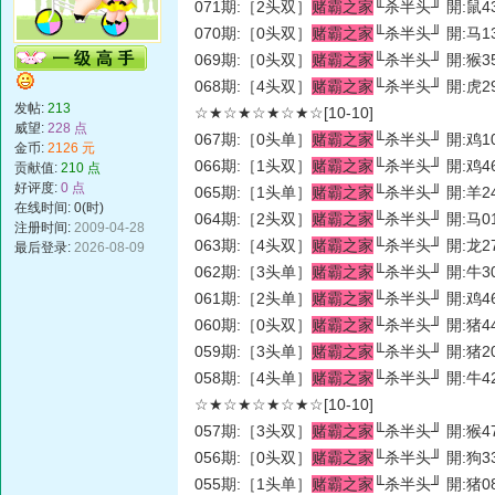
071期:［2头双］
赌霸之家
╙杀半头╜ 開:鼠4
070期:［0头双］
赌霸之家
╙杀半头╜ 開:马1
069期:［0头双］
赌霸之家
╙杀半头╜ 開:猴3
068期:［4头双］
赌霸之家
╙杀半头╜ 開:虎2
发帖:
213
☆★☆★☆★☆★☆[10-10]
威望:
228 点
067期:［0头单］
赌霸之家
╙杀半头╜ 開:鸡1
金币:
2126 元
066期:［1头双］
赌霸之家
╙杀半头╜ 開:鸡4
贡献值:
210 点
好评度:
0 点
065期:［1头单］
赌霸之家
╙杀半头╜ 開:羊2
在线时间: 0(时)
064期:［2头双］
赌霸之家
╙杀半头╜ 開:马0
注册时间:
2009-04-28
063期:［4头双］
赌霸之家
╙杀半头╜ 開:龙2
最后登录:
2026-08-09
062期:［3头单］
赌霸之家
╙杀半头╜ 開:牛3
061期:［2头单］
赌霸之家
╙杀半头╜ 開:鸡4
060期:［0头双］
赌霸之家
╙杀半头╜ 開:猪4
059期:［3头单］
赌霸之家
╙杀半头╜ 開:猪2
058期:［4头单］
赌霸之家
╙杀半头╜ 開:牛4
☆★☆★☆★☆★☆[10-10]
057期:［3头双］
赌霸之家
╙杀半头╜ 開:猴4
056期:［0头双］
赌霸之家
╙杀半头╜ 開:狗3
055期:［1头单］
赌霸之家
╙杀半头╜ 開:猪0