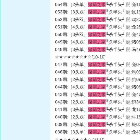
054期:［2头单］
赌霸之家
╙杀半头╜ 開:兔1
053期:［3头双］
赌霸之家
╙杀半头╜ 開:鼠1
052期:［3头双］
赌霸之家
╙杀半头╜ 開:鸡2
051期:［4头双］
赌霸之家
╙杀半头╜ 開:兔2
050期:［3头双］
赌霸之家
╙杀半头╜ 開:兔4
049期:［4头双］
赌霸之家
╙杀半头╜ 開:猪0
048期:［3头单］
赌霸之家
╙杀半头╜ 開:马4
☆★☆★☆★☆★☆[10-10]
047期:［2头单］
赌霸之家
╙杀半头╜ 開:兔0
046期:［0头双］
赌霸之家
╙杀半头╜ 開:狗0
045期:［2头单］
赌霸之家
╙杀半头╜ 開:狗0
044期:［4头双］
赌霸之家
╙杀半头╜ 開:猪0
043期:［4头单］
赌霸之家
╙杀半头╜ 開:兔4
042期:［2头双］
赌霸之家
╙杀半头╜ 開:鸡3
041期:［3头单］
赌霸之家
╙杀半头╜ 開:龙1
040期:［2头双］
赌霸之家
╙杀半头╜ 開:牛1
039期:［2头单］
赌霸之家
╙杀半头╜ 開:蛇0
038期:［3头单］
赌霸之家
╙杀半头╜ 開:兔4
☆★☆★☆★☆★☆[10-10]