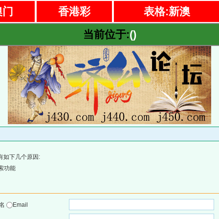
澳门
香港彩
表格:新澳
当前位于:
()
有如下几个原因:
索功能
户名
Email