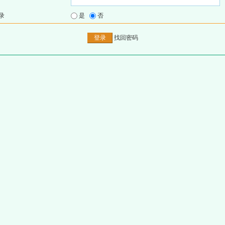
录
是
否
找回密码