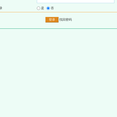
录
是
否
找回密码