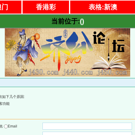
澳门
香港彩
表格:新澳
当前位于:
()
有如下几个原因:
索功能
户名
Email