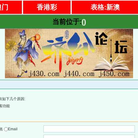
澳门
香港彩
表格:新澳
当前位于:
()
有如下几个原因:
索功能
户名
Email