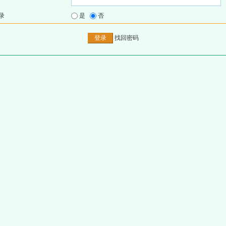
录
是
否
找回密码