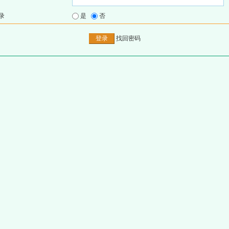
录
是
否
找回密码