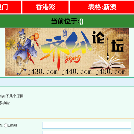
澳门
香港彩
表格:新澳
当前位于:
()
有如下几个原因:
索功能
户名
Email