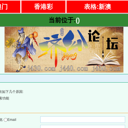
澳门
香港彩
表格:新澳
当前位于:
()
有如下几个原因:
索功能
户名
Email