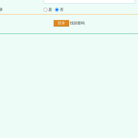
录
是
否
找回密码