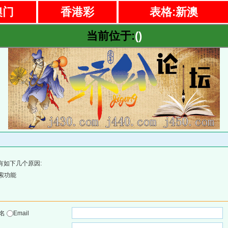
澳门
香港彩
表格:新澳
当前位于:
()
有如下几个原因:
索功能
户名
Email