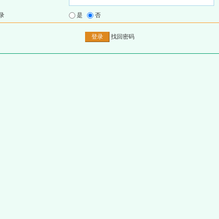
录
是
否
找回密码