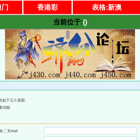
澳门
香港彩
表格:新澳
当前位于:
()
有如下几个原因:
索功能
户名
Email