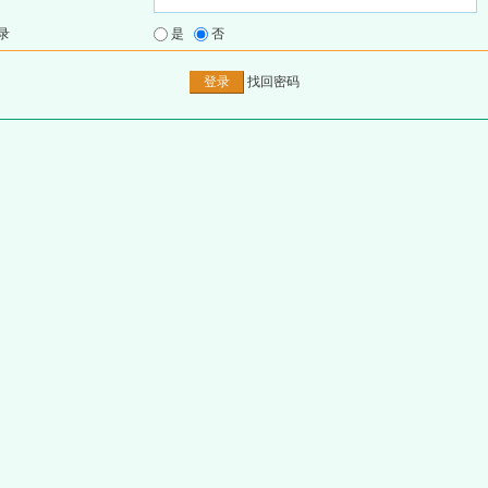
录
是
否
找回密码