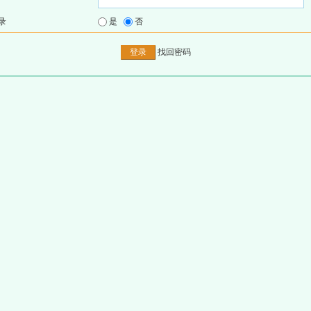
录
是
否
找回密码