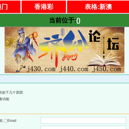
澳门
香港彩
表格:新澳
当前位于:
()
有如下几个原因:
索功能
户名
Email