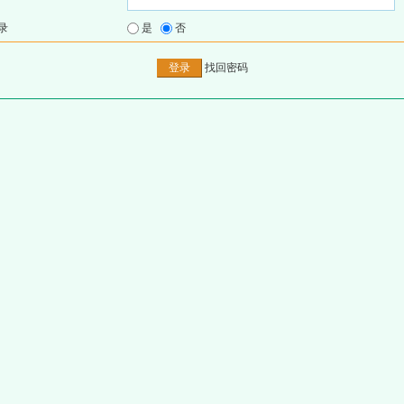
录
是
否
找回密码