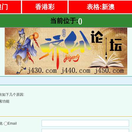
澳门
香港彩
表格:新澳
当前位于:
()
有如下几个原因:
索功能
户名
Email