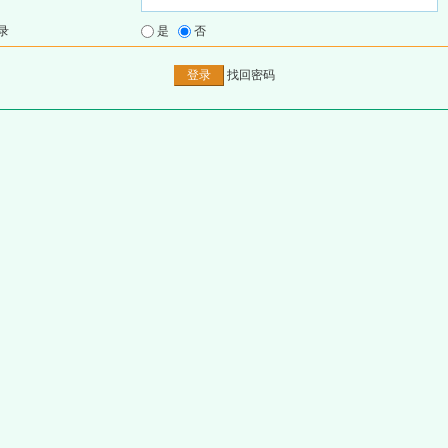
录
是
否
找回密码