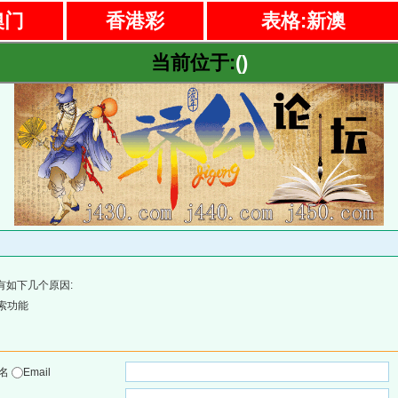
澳门
香港彩
表格:新澳
当前位于:
()
有如下几个原因:
索功能
户名
Email