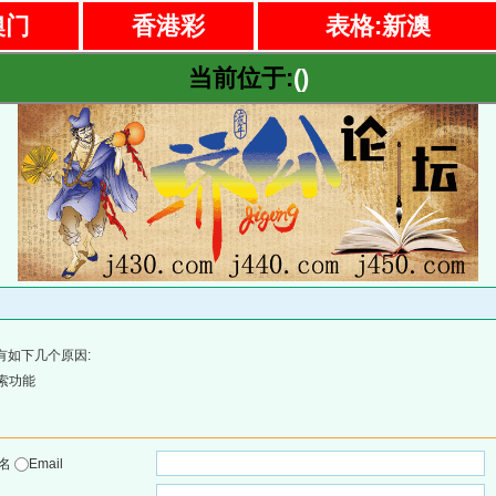
澳门
香港彩
表格:新澳
当前位于:
()
有如下几个原因:
索功能
户名
Email