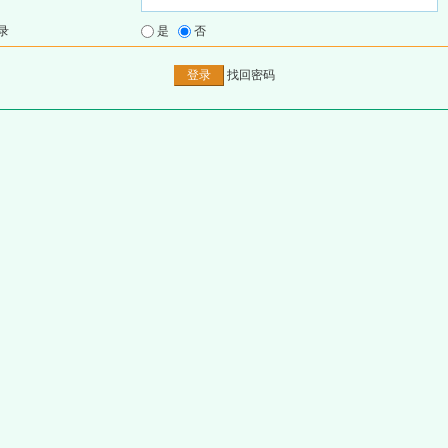
录
是
否
找回密码