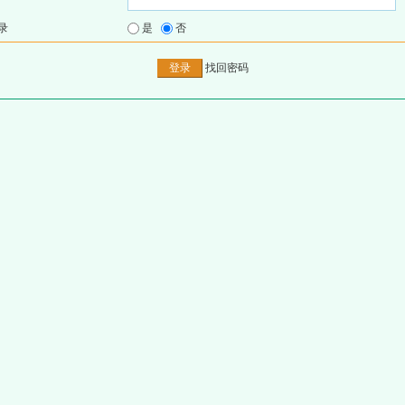
录
是
否
找回密码