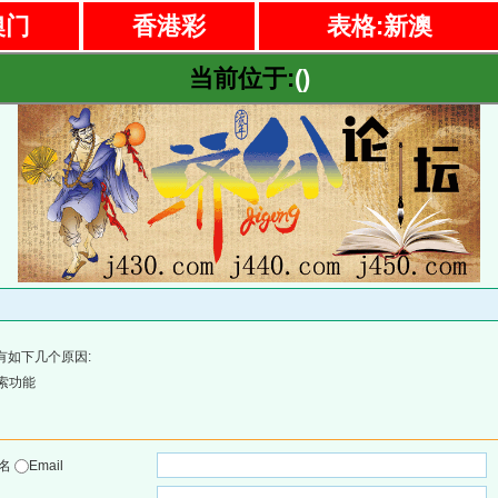
澳门
香港彩
表格:新澳
当前位于:
()
有如下几个原因:
索功能
户名
Email