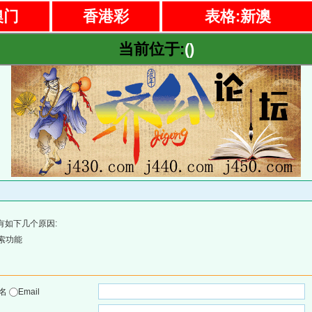
澳门
香港彩
表格:新澳
当前位于:
()
有如下几个原因:
索功能
户名
Email