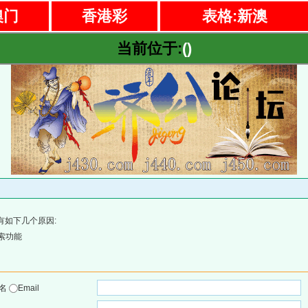
澳门
香港彩
表格:新澳
当前位于:
()
有如下几个原因:
索功能
户名
Email