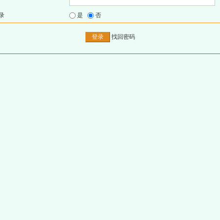
录
是
否
找回密码