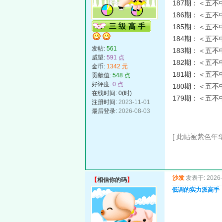
187期：＜五不中＞(
186期：＜五不中＞(
185期：＜五不中＞(
184期：＜五不中＞(
发帖:
561
183期：＜五不中＞(
威望:
591 点
182期：＜五不中＞(
金币:
1342 元
181期：＜五不中＞(
贡献值:
548 点
好评度:
0 点
180期：＜五不中＞(
在线时间: 0(时)
179期：＜五不中＞(
注册时间:
2023-11-01
最后登录:
2026-08-03
[ 此帖被紫色年华在
沙发
发表于: 2026-
【
相信你的码
】
低调的实力派高手