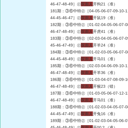
46-47-48-49］㊣
双面人
开狗21（准）
181期：③⑥中特㊣［04-05-06-07-09-10-11-13-1
44-45-46-47］㊣
双面人
开鼠19（准）
182期：③⑥中特㊣［01-02-04-05-06-07-08-10-1
46-47-48-49］㊣
双面人
开虎41（准）
183期：③⑥中特㊣［02-03-04-05-06-07-09-10-1
45-46-47-49］㊣
双面人
开羊24（准）
184期：③⑥中特㊣［01-02-03-05-06-07-08-09-1
44-45-48-49］㊣
双面人
开马01（准）
185期：③⑥中特㊣［02-03-04-06-09-10-11-13-1
46-47-48-49］㊣
双面人
开羊36（准）
186期：③⑥中特㊣［01-03-04-07-08-09-10-12-1
46-47-48-49］㊣
双面人
开猴23（错）
187期：③⑥中特㊣［01-03-05-06-07-12-13-15-1
46-47-48-49］㊣
双面人
开马01（准）
188期：③⑥中特㊣［01-02-03-04-05-07-08-09-1
44-45-47-49］㊣
双面人
开兔16（准）
189期：③⑥中特㊣［01-02-03-04-05-06-07-09-1
45-46-48-49］㊣
双面人
开00？（准）