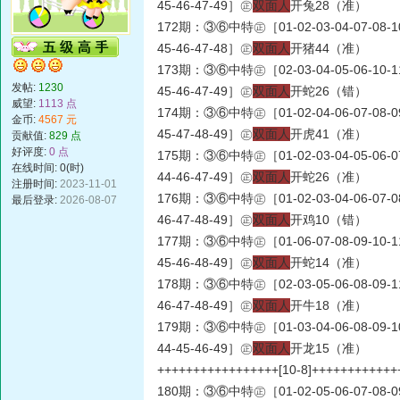
45-46-47-49］㊣
双面人
开兔28（准）
172期：③⑥中特㊣［01-02-03-04-07-08-10-12-1
45-46-47-48］㊣
双面人
开猪44（准）
173期：③⑥中特㊣［02-03-04-05-06-10-11-12-1
发帖:
1230
45-46-47-49］㊣
双面人
开蛇26（错）
威望:
1113 点
174期：③⑥中特㊣［01-02-04-06-07-08-09-10-1
金币:
4567 元
45-47-48-49］㊣
双面人
开虎41（准）
贡献值:
829 点
好评度:
0 点
175期：③⑥中特㊣［01-02-03-04-05-06-07-08-0
在线时间: 0(时)
44-46-47-49］㊣
双面人
开蛇26（准）
注册时间:
2023-11-01
176期：③⑥中特㊣［01-02-03-04-06-07-08-09-1
最后登录:
2026-08-07
46-47-48-49］㊣
双面人
开鸡10（错）
177期：③⑥中特㊣［01-06-07-08-09-10-11-12-1
45-46-48-49］㊣
双面人
开蛇14（准）
178期：③⑥中特㊣［02-03-05-06-08-09-11-12-1
46-47-48-49］㊣
双面人
开牛18（准）
179期：③⑥中特㊣［01-03-04-06-08-09-10-11-1
44-45-46-49］㊣
双面人
开龙15（准）
+++++++++++++++++[10-8]++++++++++++
180期：③⑥中特㊣［01-02-05-06-07-08-09-10-1